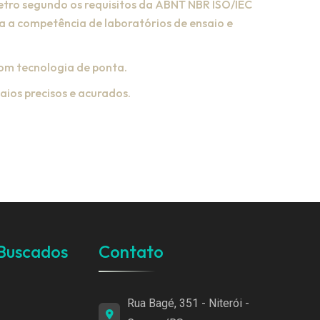
tro segundo os requisitos da ABNT NBR ISO/IEC
ra a competência de laboratórios de ensaio e
om tecnologia de ponta.
aios precisos e acurados.
 Buscados
Contato
Rua Bagé, 351 - Niterói -