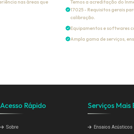
riência nas áreas que
Temos a acreditação do Inme
17025 - Requisitos gerais pa
calibração.
Equipamentos e softwares c
Ampla gama de serviços, ens
Acesso Rápido
Serviços Mais
Sobre
Ensaios Acústicos